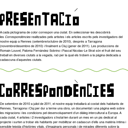
A cada pictograma de color correspon una ciutat. En seleccionar-les descobrirà
les
Correspondències
realitzades pels artistes i els articles escrits pels investigadors del
nostre equip a Rennes (setembre/octubre de 2010), després a Tarragona
(novembre/desembre de 2010) i finalment a Cluj (gener de 2011). Les produccions de
Romain Louvel, Paloma Fernández Sobrino i Pascal Nicolas-Le Strat són el fruit del seu
treball en diverses ciutats a la vegada, raó per la qual els trobem a la pàgina dedicada a
cadascuna d’aquestes ciutats.
De setembre de 2010 a juliol de 2011, el nostre equip treballarà al costat dels habitants de
Rennes, Tarragona i Cluj per dur a terme una obra, un documental i una pàgina web sobre
les migracions i les condicions pel desenvolupament d’un diàleg intercultural a Europa. A
cada ciutat, 4 artistes i 2 investigadors s’instal·len durant un mes en un pis dedicat al
projecte i surten a trobar els habitants per mobilitzar en cadascun d’ells una matèria íntima i
sensible teixida d’històries vitals, d’imaginaris personals i de mirades diferents sobre la