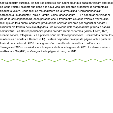
nostra societat europea. Els nostres objectius són aconseguir que cada participant expressi
els seus valors i el sentit que dóna a la seva vida, per després organitzar la confrontació
d’aquests valors. Cada relat es materialitzarà en la forma d’una “Correspondència”
adreçada a un destinatari (amics, família, veïns, desconeguts...). En acceptar participar al
joc de la Correspondència, cada persona escull transmetre els seus valors a través d’un
relat que es farà públic. Aquestes produccions serviran després per organitzar debats i
alimentar els treballs dels investigadors i les reflexions dels responsables públics a escala
comunitària. Les Correspondències poden prendre diverses formes (vídeo, fulletó, llibre,
creació sonora, fotografia...). La primera sèrie de Correspondències – realitzades durant les
residències d’artistes a Rennes (FR) – estarà disponible en aquesta pàgina web a partir de
finals de novembre de 2010. La segona sèrie – realitzada durant les residències a
Tarragona (ESP) – estarà disponible a partir de finals de gener de 2011. La darrera sèrie –
realitzada a Cluj (RO) – s’integrarà a la pàgina el març de 2011.