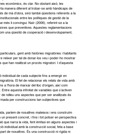
mes econòmics, és clar. No obstant això, les
rta manera diferent al trobar-se amb hàndicaps de
ats de mà d’obra, sinó també qüestions referents a la
nstitucionals entre les polítiques de gestió de la
ue més li convingui. Naïr (2006), referint-se a la
ensives que preventives. Aquestes reglamentacions
ho com una qüestió de cooperació i desenvolupament,
articulars, gent amb històries migratòries i habitants
re néixer per tal de donar-los veu i poder-ho mostrar
 que han realitzat un procés migratori. I d’aquesta
lò individual de cada subjecte fins a emergir en
igratòria. El fet de relacionar els relats de vida amb
s a l’hora de marxar del lloc d’origen, així com
 Entre aquesta infinitat de variables que s’activen
ar de relleu uns aspectes que per ser analitzats és
ió formada per construccions tan subjectives que
vida, parlem de nosaltres mateixos i ens construïm
 un present concret, i fins i tot potser en perspectiva
ó que narra la vida, fent èmfasi en alguns aspectes i
ió individual amb la construcció social, feta a base
rt de nosaltres. És una construcció ni rígida ni