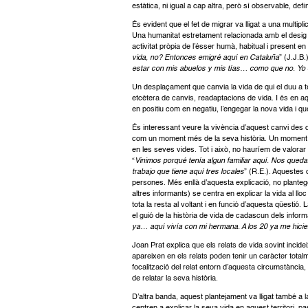
estàtica, ni igual a cap altra, però sí observable, defin
És evident que el fet de migrar va lligat a una multipli
Una humanitat estretament relacionada amb el desig d
activitat pròpia de l’ésser humà, habitual i present en
vida, no? Entonces emigré aquí en Cataluña
” (J.J.B.
estar con mis abuelos y mis tías… como que no. Yo 
Un desplaçament que canvia la vida de qui el duu a term
etcètera de canvis, readaptacions de vida. I és en aq
en positiu com en negatiu, l’engegar la nova vida i que
És interessant veure la vivència d’aquest canvi des 
com un moment més de la seva història. Un moment m
en les seves vides. Tot i això, no hauríem de valora
“
Vinimos porqué tenía algun familiar aquí. Nos qued
trabajo que tiene aquí tres locales
” (R.E.). Aquestes 
persones. Més enllà d’aquesta explicació, no plantege
altres informants) se centra en explicar la vida al l
tota la resta al voltant i en funció d’aquesta qüestió. 
el guió de la història de vida de cadascun dels infor
ya… aquí vivía con mi hermana. A los 20 ya me hicier
Joan Prat explica que els relats de vida sovint incide
apareixen en els relats poden tenir un caràcter total
focalització del relat entorn d’aquesta circumstància
de relatar la seva història.
D’altra banda, aquest plantejament va lligat també a 