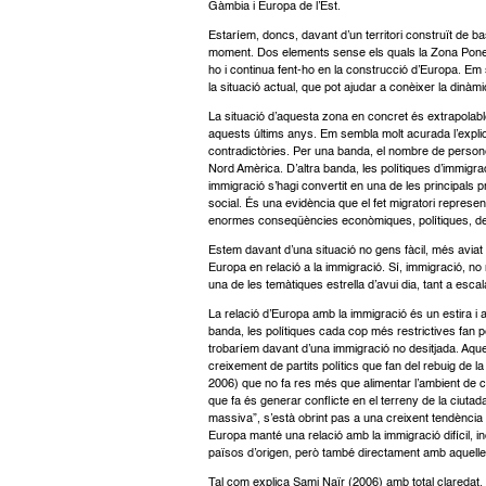
Gàmbia i Europa de l’Est.
Estaríem, doncs, davant d’un territori construït de ba
moment. Dos elements sense els quals la Zona Ponent 
ho i continua fent-ho en la construcció d’Europa. E
la situació actual, que pot ajudar a conèixer la dinà
La situació d’aquesta zona en concret és extrapolabl
aquests últims anys. Em sembla molt acurada l’explica
contradictòries. Per una banda, el nombre de person
Nord Amèrica. D’altra banda, les polítiques d’immigra
immigració s’hagi convertit en una de les principals p
social. És una evidència que el fet migratori represe
enormes conseqüències econòmiques, polítiques, dem
Estem davant d’una situació no gens fàcil, més aviat
Europa en relació a la immigració. Sí, immigració, no 
una de les temàtiques estrella d’avui dia, tant a esca
La relació d’Europa amb la immigració és un estira i 
banda, les polítiques cada cop més restrictives fan p
trobaríem davant d’una immigració no desitjada. Aques
creixement de partits polítics que fan del rebuig de la
2006) que no fa res més que alimentar l’ambient de 
que fa és generar conflicte en el terreny de la ciutada
massiva”, s’està obrint pas a una creixent tendència 
Europa manté una relació amb la immigració difícil, in
països d’origen, però també directament amb aquell
Tal com explica Sami Naïr (2006) amb total claredat, 