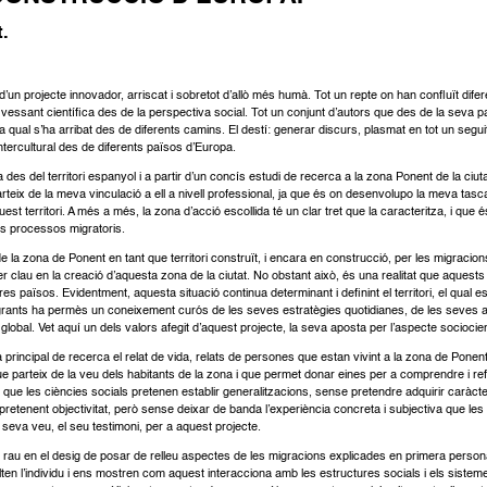
.
un projecte innovador, arriscat i sobretot d’allò més humà. Tot un repte on han confluït diferen
ssant científica des de la perspectiva social. Tot un conjunt d’autors que des de la seva par
 qual s’ha arribat des de diferents camins. El destí: generar discurs, plasmat en tot un segui
ntercultural des de diferents països d’Europa.
ta des del territori espanyol i a partir d’un concís estudi de recerca a la zona Ponent de la c
 parteix de la meva vinculació a ell a nivell professional, ja que és on desenvolupo la meva 
st territori. A més a més, la zona d’acció escollida té un clar tret que la caracteritza, i que é
ls processos migratoris.
de la zona de Ponent en tant que territori construït, i encara en construcció, per les migraci
er clau en la creació d’aquesta zona de la ciutat. No obstant això, és una realitat que aquests
s països. Evidentment, aquesta situació continua determinant i definint el territori, el qual 
rants ha permès un coneixement curós de les seves estratègies quotidianes, de les seves aspira
obal. Vet aquí un dels valors afegit d’aquest projecte, la seva aposta per l’aspecte sociocien
a principal de recerca el relat de vida, relats de persones que estan vivint a la zona de Ponen
que parteix de la veu dels habitants de la zona i que permet donar eines per a comprendre i ref
 que les ciències socials pretenen establir generalitzacions, sense pretendre adquirir caràcte
di pretenent objectivitat, però sense deixar de banda l’experiència concreta i subjectiva que l
seva veu, el seu testimoni, per a aquest projecte.
c rau en el desig de posar de relleu aspectes de les migracions explicades en primera persona
lten l’individu i ens mostren com aquest interacciona amb les estructures socials i els sisteme