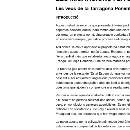
Les veus de la Tarragona Ponent
INTRODUCCIÓ
Aquest treball de recerca que presentaré forma part d’
aspectes socioeducatius, però també amb una clara ve
per crear un projecte comú. Una creació conjunta a la
en el context europeu, per tal de promoure el diàleg i
Així doncs, la meva aportació al projecte ha estat fe
l’elecció d’aquest territori no és casual. En concret
l’Amic, entitat més que establerta i reconeguda en aque
França i el Cluj a Romania): una història marcada pe
La recerca gira entorn de la construcció dels barris 
anys des de la resta de l’Estat Espanyol, i que van s
passant a ser actualment migracions provinents d’altre
dubte que la tasca etnogràfica amb col·lectius de mig
qüestions que ajuden a comprendre una realitat més gl
Per dur a terme aquesta anàlisi he utilitzat com a ein
s’hi. Això m’ha permès realitzar una anàlisi, doncs, 
però, en conclusions generals absolutistes. És un fet
obtindre són orientacions. He volgut realitzar l’estu
En aquest cas, les persones que han volgut donar la 
La meva aposta per la utilització del mètode biogràfi
vida revelen la complexitat de les relacions que envo