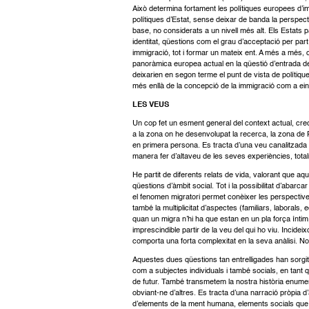
Això determina fortament les polítiques europees d’im
polítiques d’Estat, sense deixar de banda la perspe
base, no considerats a un nivell més alt. Els Estats
identitat, qüestions com el grau d’acceptació per part 
immigració, tot i formar un mateix ent. A més a més, ca
panoràmica europea actual en la qüestió d’entrada de
deixarien en segon terme el punt de vista de polítiqu
més enllà de la concepció de la immigració com a ein
LES VEUS
Un cop fet un esment general del context actual, crec
a la zona on he desenvolupat la recerca, la zona de P
en primera persona. Es tracta d’una veu canalitzada 
manera fer d’altaveu de les seves experiències, total
He partit de diferents relats de vida, valorant que aq
qüestions d’àmbit social. Tot i la possibilitat d’abarc
el fenomen migratori permet conèixer les perspectives
també la multiplicitat d’aspectes (familiars, laborals
quan un migra n’hi ha que estan en un pla força íntim,
imprescindible partir de la veu del qui ho viu. Incidei
comporta una forta complexitat en la seva anàlisi. No 
Aquestes dues qüestions tan entrelligades han sorgit
com a subjectes individuals i també socials, en tant q
de futur. També transmetem la nostra història enumer
obviant-ne d’altres. Es tracta d’una narració pròpia 
d’elements de la ment humana, elements socials que e