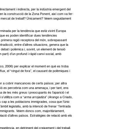
rectament i indirecta, per la indústria emergent del
en la construcció de la Zona Ponent, així com va fer-
del mercat de treball? Únicament? Veiem seguidament
rminada per la tendència que està vivint Europa
r que es poden identificar dues tendències
a primera regió receptora del món, sobrepassant
radicció, entre d’altres situacions, genera que la
 debat i polèmica i, sovint, un element de tensió
 part) d’un profund i ràpid canvi social, amb
anco, 2006) per explicar el moment en què es troba
lux, el “vingut de fora”, el causant de polèmiques i
per a cobrir mancances de certs països; per altra
ació es percebria com una amenaça, i per tant, ens
 de les més greus i preocupants és l’aparició i el
 s’utilitza com a “
arma arrojadiza
” (Arango a Criado,
s cap a les poblacions immigrades, cosa que l’únic
mbit legislatiu, amb la intenció de frenar “l’entrada
s immigrants. Veiem doncs com, majoritàriament,
blació d’altres països. Estratègies de relació amb els
petència, en detriment del creixement i del treball.