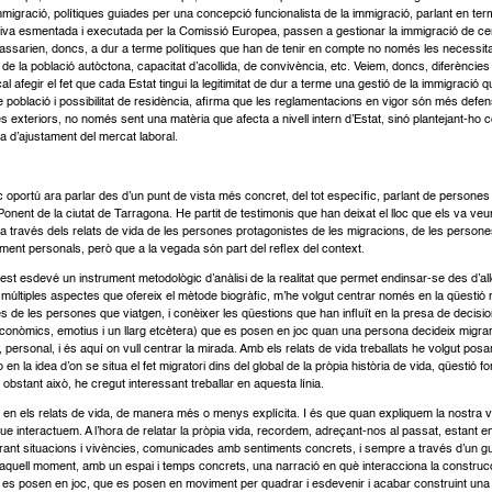
migració, polítiques guiades per una concepció funcionalista de la immigració, parlant en ter
ctiva esmentada i executada per la Comissió Europea, passen a gestionar la immigració de ce
 passarien, doncs, a dur a terme polítiques que han de tenir en compte no només les necessit
de la població autòctona, capacitat d’acollida, de convivència, etc. Veiem, doncs, diferències i
l afegir el fet que cada Estat tingui la legitimitat de dur a terme una gestió de la immigració q
 població i possibilitat de residència, afirma que les reglamentacions en vigor són més def
es exteriors, no només sent una matèria que afecta a nivell intern d’Estat, sinó plantejant-
a d’ajustament del mercat laboral.
 oportú ara parlar des d’un punt de vista més concret, del tot específic, parlant de persones p
onent de la ciutat de Tarragona. He partit de testimonis que han deixat el lloc que els va veu
a través dels relats de vida de les persones protagonistes de les migracions, de les persones
ment personals, però que a la vegada són part del reflex del context.
uest esdevé un instrument metodològic d’anàlisi de la realitat que permet endinsar-se des d’al
ar múltiples aspectes que ofereix el mètode biogràfic, m’he volgut centrar només en la qüestió m
 de les persones que viatgen, i conèixer les qüestions que han influït en la presa de decision
, econòmics, emotius i un llarg etcètera) que es posen en joc quan una persona decideix migrar.
 personal, i és aquí on vull centrar la mirada. Amb els relats de vida treballats he volgut pos
xo en la idea d’on se situa el fet migratori dins del global de la pròpia història de vida, qüest
obstant això, he cregut interessant treballar en aquesta línia.
 en els relats de vida, de manera més o menys explícita. I és que quan expliquem la nostra 
ue interactuem. A l’hora de relatar la pròpia vida, recordem, adreçant-nos al passat, estant en
ant situacions i vivències, comunicades amb sentiments concrets, i sempre a través d’un gui
d’aquell moment, amb un espai i temps concrets, una narració en què interacciona la construcc
s posen en joc, que es posen en moviment per quadrar i esdevenir i acabar construint una pa