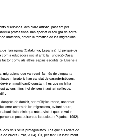
ts disciplines, des d’allò artístic, passant per
cel·la professional han aportat el seu gra de sorra
t de materials, entorn la temàtica de les migracions
iutat de Tarragona (Catalunya, Espanya). El perquè de
tasca com a educadora social amb la Fundació Casal
s factor comú als altres espais escollits (el Blosne a
ons; migracions que van venir fa més de cinquanta
 fluxos migratoris han canviat de característiques,
esdevé en modificació constant. I és que no hi ha
cions i fins i tot del seu imaginari col·lectiu,
tífic.
t després de decidir, per múltiples raons, assentar-
lexionar entorn de les migracions, evitant caure,
r absolutista, sinó que més aviat el que es volen
es persones posseeixen de la societat (Pujadas, 1992).
, des dels seus protagonistes. I és que els relats de
s de valors (Prat, 2004). És, per tant, un instrument