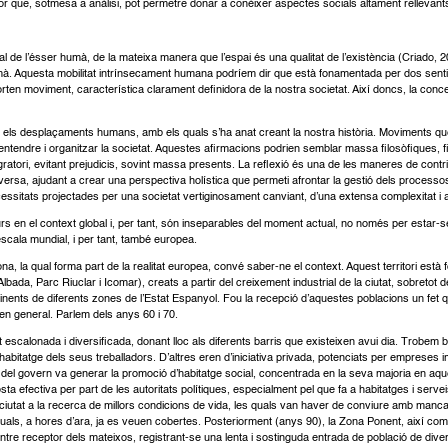
or que, sotmesa a anàlisi, pot permetre donar a conèixer aspectes socials altament rellevant
 de l’ésser humà, de la mateixa manera que l’espai és una qualitat de l’existència (Criado, 2
umà. Aquesta mobilitat intrínsecament humana podríem dir que està fonamentada per dos sentits,
ten moviment, característica clarament definidora de la nostra societat. Així doncs, la conce
 els desplaçaments humans, amb els quals s’ha anat creant la nostra història. Moviments que
ntendre i organitzar la societat. Aquestes afirmacions podrien semblar massa filosòfiques, fi
gratori, evitant prejudicis, sovint massa presents. La reflexió és una de les maneres de contrib
iversa, ajudant a crear una perspectiva holística que permeti afrontar la gestió dels processos
necessitats projectades per una societat vertiginosament canviant, d’una extensa complexitat i
s en el context global i, per tant, són inseparables del moment actual, no només per estar-se 
escala mundial, i per tant, també europea.
 la qual forma part de la realitat europea, convé saber-ne el context. Aquest territori està 
’Albada, Parc Riuclar i Icomar), creats a partir del creixement industrial de la ciutat, sobretot 
vinents de diferents zones de l’Estat Espanyol. Fou la recepció d’aquestes poblacions un fet 
 en general. Parlem dels anys 60 i 70.
scalonada i diversificada, donant lloc als diferents barris que existeixen avui dia. Trobem bloc
abitatge dels seus treballadors. D’altres eren d’iniciativa privada, potenciats per empreses 
iva del govern va generar la promoció d’habitatge social, concentrada en la seva majoria en a
ta efectiva per part de les autoritats polítiques, especialment pel que fa a habitatges i se
 ciutat a la recerca de millors condicions de vida, les quals van haver de conviure amb mancan
quals, a hores d’ara, ja es veuen cobertes. Posteriorment (anys 90), la Zona Ponent, així com
ntre receptor dels mateixos, registrant-se una lenta i sostinguda entrada de població de dive