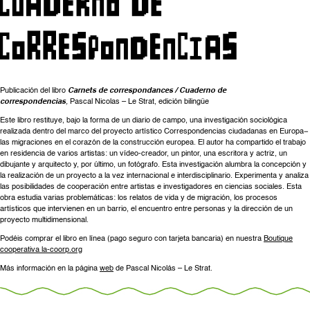
Publicación del libro
Carnets de correspondances / Cuaderno de
correspondencias
,
Pascal Nicolas – Le Strat, edición bilingüe
Este libro restituye, bajo la forma de un diario de campo, una investigación sociológica
realizada dentro del marco del proyecto artístico Correspondencias ciudadanas en Europa−
las migraciones en el corazón de la construcción europea. El autor ha compartido el trabajo
en residencia de varios artistas: un vídeo-creador, un pintor, una escritora y actriz, un
dibujante y arquitecto y, por último, un fotógrafo. Esta investigación alumbra la concepción y
la realización de un proyecto a la vez internacional e interdisciplinario. Experimenta y analiza
las posibilidades de cooperación entre artistas e investigadores en ciencias sociales. Esta
obra estudia varias problemáticas: los relatos de vida y de migración, los procesos
artísticos que intervienen en un barrio, el encuentro entre personas y la dirección de un
proyecto multidimensional.
Podéis comprar el libro en línea (pago seguro con tarjeta bancaria) en nuestra
Boutique
cooperativa la-coorp.org
Más información en la página
web
de Pascal Nicolás – Le Strat.