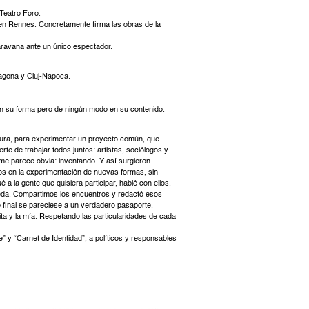
 Teatro Foro.
, en Rennes. Concretamente firma las obras de la
aravana ante un único espectador.
ragona y Cluj-Napoca.
 en su forma pero de ningún modo en su contenido.
ntura, para experimentar un proyecto común, que
te de trabajar todos juntos: artistas, sociólogos y
e parece obvia: inventando. Y así surgieron
nos en la experimentación de nuevas formas, sin
 a la gente que quisiera participar, hablé con ellos.
eda. Compartimos los encuentros y redactó esos
o final se pareciese a un verdadero pasaporte.
ta y la mía. Respetando las particularidades de cada
te” y “Carnet de Identidad”, a políticos y responsables