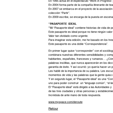
En 1995 actúa en el espectáculo “Work in Progress”
En 2004 forma parte de la compañía itinerante de tea
En 2007 se embarca en el proyecto de la asociación 
colección “Partir”.
En 2009 escribe, se encarga de la puesta en escena 
“PASAPORTE IDEAL
”
Mi “Pasaporte ideal” contiene historias de vida de
Este pasaporte es ideal porque no tiene ningún valo
Valor tan olvidado como urgente.
Para imaginar esta edición, me he basado en los tre
Este pasaporte es una doble “Correspondencia”.
En primer lugar quise “corresponder” con el sociólo
combinara nuestras diferentes sensibilidades y compe
habitantes, españoles, franceses y rumanos… ¿Cómo 
palabras insólitas, que nunca aparecerán en los dic
garantía de éxito. Y así ocurrió: yo quería hacer un 
Les hablé de la importancia de su palabra. Les es
momentos de vida y las palabras que la gente quiso r
Y en segundo lugar, el “Pasaporte ideal” es una “Cor
uno para poder construir un “lenguaje común”, “el le
El “Pasaporte ideal” está dirigido a las Autoridades y
de las tres ciudades y otras personas y establecimi
Incrédula de ante mano de toda respuesta.
www.myspace.com/deroute