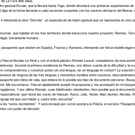
, de La Fura dels Baus.
tro gestual Escale, que la llevará hasta Togo, donde afrontará sus primeras experiencias de
L’âge de la tortue llevando a cabo acciones conjuntas con los vecinos del barrio del Blosne
e interpreta la obra “Derrota”, un espectáculo de teatro gestual que se representa en una c
 personas que habitan en los tres territorios donde transcurre nuestro proyecto: Rennes, Tar
r legal, únicamente humano.
s pasaportes que existen en España, Francia y Rumanía, intentando ser fiel al modelo legal
go Pascal Nicolas-Le Strat y con el artista plástico Romain Louvel, compañeros de esta ave
tencias. Durante la primera residencia en Rennes, nos dimos cuenta de la dificultad y la suer
comprendernos y construir juntos sin una lengua, sin un lenguaje en común? La solución m
cionarios de ninguna de las tres lenguas y momentos insólitos entre nosotros, descubriéndo
pasaporte pero lleno de vida, que imitara en lo posible ese tipo de documento perverso. Busqué
cuché. Me escucharon. Pascal rápidamente aceptó mi propuesta y me acompañó en mi búsqu
egalarnos. Y por último Romain, cuan falsificador clandestino, hizo posible que el document
respondencia” que reúne las voces de Hassan, Rocío, Julio, Yester, Mari, Aymen, Nicolas, Ri
nguaje del que osa hablar y, sobre todo, escuchar”.
 a los “seres durmientes”. Y será enviado por correo postal a la Policía, el servicio “Pasapor
entos con poder de decisión.