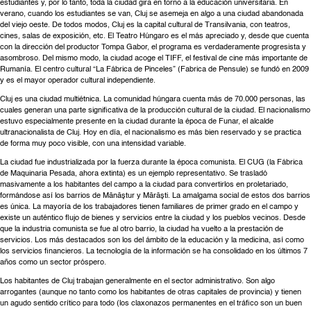
estudiantes y, por lo tanto, toda la ciudad gira en torno a la educación universitaria. En
verano, cuando los estudiantes se van, Cluj se asemeja en algo a una ciudad abandonada
del viejo oeste. De todos modos, Cluj es la capital cultural de Transilvania, con teatros,
cines, salas de exposición, etc. El Teatro Húngaro es el más apreciado y, desde que cuenta
con la dirección del productor Tompa Gabor, el programa es verdaderamente progresista y
asombroso. Del mismo modo, la ciudad acoge el TIFF, el festival de cine más importante de
Rumanía. El centro cultural “La Fábrica de Pinceles” (Fabrica de Pensule) se fundó en 2009
y es el mayor operador cultural independiente.
Cluj es una ciudad multiétnica. La comunidad húngara cuenta más de 70.000 personas, las
cuales generan una parte significativa de la producción cultural de la ciudad. El nacionalismo
estuvo especialmente presente en la ciudad durante la época de Funar, el alcalde
ultranacionalista de Cluj. Hoy en día, el nacionalismo es más bien reservado y se practica
de forma muy poco visible, con una intensidad variable.
La ciudad fue industrializada por la fuerza durante la época comunista. El CUG (la Fábrica
de Maquinaria Pesada, ahora extinta) es un ejemplo representativo. Se trasladó
masivamente a los habitantes del campo a la ciudad para convertirlos en proletariado,
formándose así los barrios de Mănăştur y Mărăşti. La amalgama social de estos dos barrios
es única. La mayoría de los trabajadores tienen familiares de primer grado en el campo y
existe un auténtico flujo de bienes y servicios entre la ciudad y los pueblos vecinos. Desde
que la industria comunista se fue al otro barrio, la ciudad ha vuelto a la prestación de
servicios. Los más destacados son los del ámbito de la educación y la medicina, así como
los servicios financieros. La tecnología de la información se ha consolidado en los últimos 7
años como un sector próspero.
Los habitantes de Cluj trabajan generalmente en el sector administrativo. Son algo
arrogantes (aunque no tanto como los habitantes de otras capitales de provincia) y tienen
un agudo sentido crítico para todo (los claxonazos permanentes en el tráfico son un buen